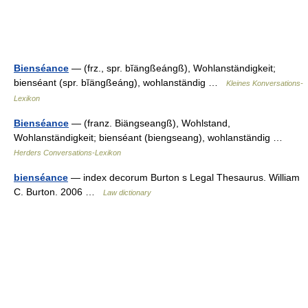
Bienséance
— (frz., spr. bĭängßeángß), Wohlanständigkeit;
bienséant (spr. bĭängßeáng), wohlanständig …
Kleines Konversations-
Lexikon
Bienséance
— (franz. Biängseangß), Wohlstand,
Wohlanständigkeit; bienséant (biengseang), wohlanständig …
Herders Conversations-Lexikon
bienséance
— index decorum Burton s Legal Thesaurus. William
C. Burton. 2006 …
Law dictionary