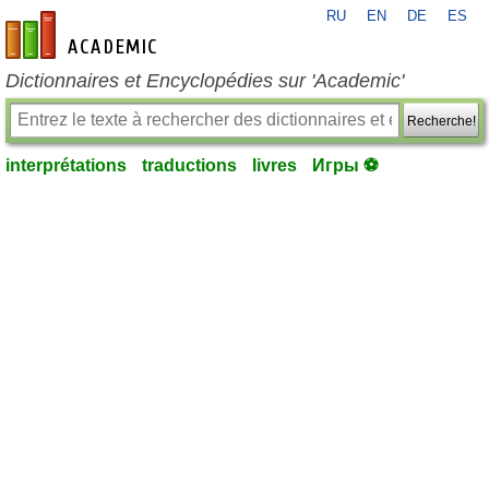
RU
EN
DE
ES
fr-academic.com
Dictionnaires et Encyclopédies sur 'Academic'
Recherche!
interprétations
traductions
livres
Игры ⚽