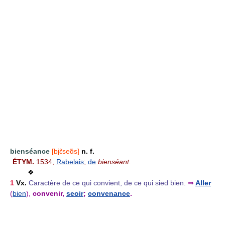
bienséance
[bjɛ̃seɑ̃s]
n. f.
ÉTYM.
1534,
Rabelais
;
de
bienséant.
❖
1
Vx.
Caractère de ce qui convient, de ce qui sied bien.
⇒
Aller
(
bien
),
convenir,
seoir
;
convenance
.