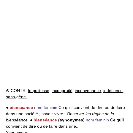
⊗ CONTR.
Impolitesse
,
incongruité
,
inconvenance
,
indécence
,
sans-gêne.
●
bienséance
nom féminin
Ce qu'il convient de dire ou de faire
dans une société ; savoir-vivre :
Observer les règles de la
bienséance.
●
bienséance
(synonymes)
nom féminin
Ce qu'il
convient de dire ou de faire dans une...
Synonymes
: