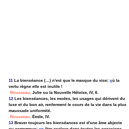
11
La bienséance (…) n'est que le masque du vice;
o
ù la
vertu règne elle est inutile !
Rousseau,
Julie ou la Nouvelle Héloïse, IV, 6.
12
Les bienséances, les modes, les usages qui dérivent du
luxe et du bon air, renferment le cours de la vie dans la plus
maussade uniformité.
Rousseau,
Émile, IV.
13
Braver toujours les bienséances est d'une âme abjecte
ou corrompue;
en
être esclave dans toutes les occasions