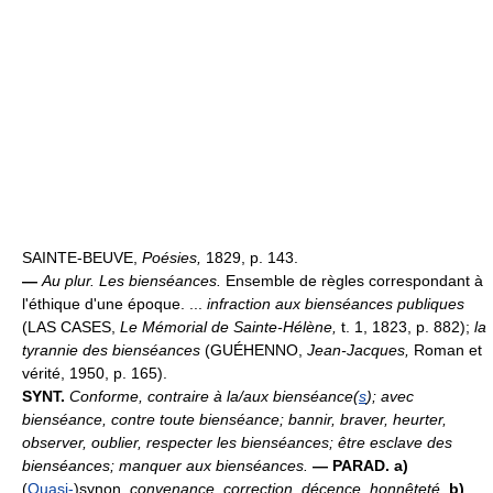
SAINTE-BEUVE,
Poésies,
1829, p. 143.
—
Au plur.
Les bienséances.
Ensemble de règles correspondant à
l'éthique d'une époque. ...
infraction aux bienséances publiques
(LAS CASES,
Le Mémorial de Sainte-Hélène,
t. 1, 1823, p. 882);
la
tyrannie des bienséances
(GUÉHENNO,
Jean-Jacques,
Roman et
vérité, 1950, p. 165).
SYNT.
Conforme, contraire à la/aux bienséance(
s
); avec
bienséance, contre toute bienséance; bannir, braver, heurter,
observer, oublier, respecter les bienséances; être esclave des
bienséances; manquer aux bienséances.
— PARAD. a)
(
Quasi-
)synon.
convenance, correction, décence, honnêteté.
b)