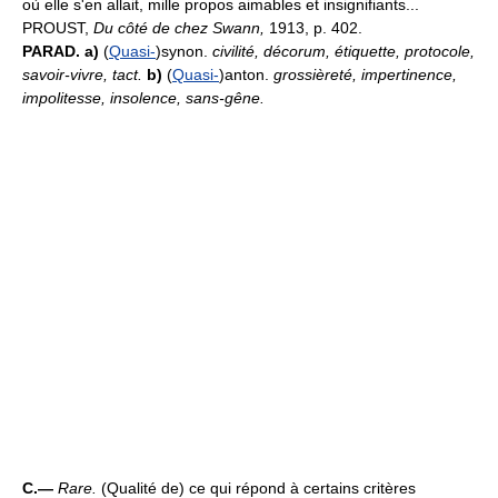
où elle s'en allait, mille propos aimables et insignifiants...
PROUST,
Du côté de chez Swann,
1913, p. 402.
PARAD. a)
(
Quasi-
)synon.
civilité, décorum, étiquette, protocole,
savoir-vivre, tact.
b)
(
Quasi-
)anton.
grossièreté, impertinence,
impolitesse, insolence, sans-gêne.
C.—
Rare.
(Qualité de) ce qui répond à certains critères