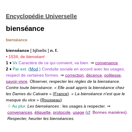
Encyclopédie Universelle
bienséance
bienséance
bienséance
[ bjɛ̃seɑ̃s ]
n. f.
• 1534; de
bienséant
1
♦
Vx
Caractère de ce qui convient, va bien.
⇒
convenance
.
2
♦
Par ext. (
Mod
.)
Conduite sociale en accord avec les usages,
respect de certaines formes.
⇒
correction
,
décence
,
politesse
,
savoir-vivre
.
Observer, respecter les règles de la bienséance.
Contre toute bienséance. « Elle avait appris la bienséance chez
les Dames du Calvaire »
(
France
)
. « La bienséance n'est que le
masque du vice »
(
Rousseau
)
.
♢
Au plur.
Les bienséances :
les usages à respecter. ⇒
convenances
,
étiquette
,
protocole
,
usage
(
cf
. Bonnes manières).
Respecter, heurter les bienséances.