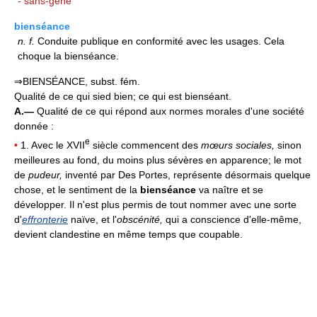
- sans-gêne
bienséance
n.
f.
Conduite publique en conformité avec les usages. Cela
choque la bienséance.
⇒BIENSÉANCE, subst. fém.
Qualité de ce qui sied bien; ce qui est bienséant.
A.—
Qualité de ce qui répond aux normes morales d'une société
donnée :
e
•
1. Avec le XVII
siècle commencent des
mœurs sociales,
sinon
meilleures au fond, du moins plus sévères en apparence; le mot
de
pudeur,
inventé par Des Portes, représente désormais quelque
chose, et le sentiment de la
bienséance
va naître et se
développer. Il n'est plus permis de tout nommer avec une sorte
d'
effronterie
naïve, et l'
obscénité,
qui a conscience d'elle-même,
devient clandestine en même temps que coupable.