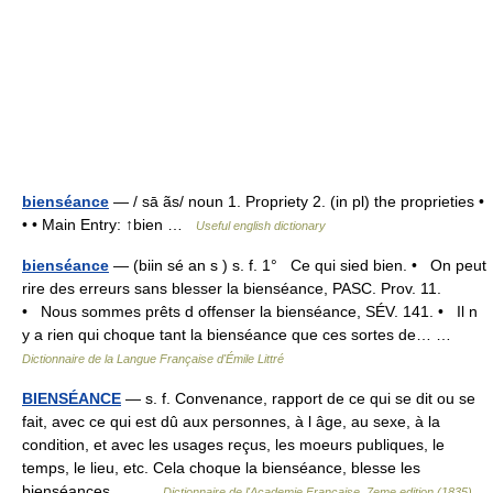
bienséance
— / sā ãs/ noun 1. Propriety 2. (in pl) the proprieties •
• • Main Entry: ↑bien …
Useful english dictionary
bienséance
— (biin sé an s ) s. f. 1° Ce qui sied bien. • On peut
rire des erreurs sans blesser la bienséance, PASC. Prov. 11.
• Nous sommes prêts d offenser la bienséance, SÉV. 141. • Il n
y a rien qui choque tant la bienséance que ces sortes de… …
Dictionnaire de la Langue Française d'Émile Littré
BIENSÉANCE
— s. f. Convenance, rapport de ce qui se dit ou se
fait, avec ce qui est dû aux personnes, à l âge, au sexe, à la
condition, et avec les usages reçus, les moeurs publiques, le
temps, le lieu, etc. Cela choque la bienséance, blesse les
bienséances.… …
Dictionnaire de l'Academie Francaise, 7eme edition (1835)