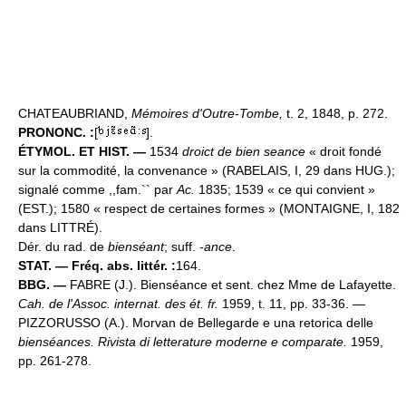
CHATEAUBRIAND,
Mémoires d'Outre-Tombe,
t. 2, 1848, p. 272.
PRONONC. :
[
].
ÉTYMOL. ET HIST. —
1534
droict de bien seance
« droit fondé
sur la commodité, la convenance » (RABELAIS, I, 29 dans HUG.);
signalé comme ,,fam.`` par
Ac.
1835; 1539 « ce qui convient »
(EST.); 1580 « respect de certaines formes » (MONTAIGNE, I, 182
dans LITTRÉ).
Dér. du rad. de
bienséant
; suff.
-ance
.
STAT. — Fréq. abs. littér. :
164.
BBG. —
FABRE (J.). Bienséance et sent. chez Mme de Lafayette.
Cah. de l'Assoc. internat. des ét. fr.
1959, t. 11, pp. 33-36. —
PIZZORUSSO (A.). Morvan de Bellegarde e una retorica delle
bienséances. Rivista di letterature moderne e comparate.
1959,
pp. 261-278.