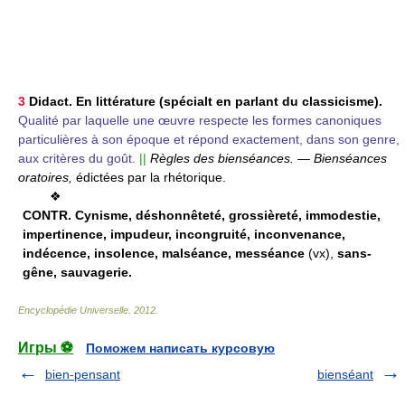
3
Didact.
En littérature (spécialt en parlant du classicisme).
Qualité par laquelle une œuvre respecte les formes canoniques
particulières à son époque et répond exactement, dans son genre,
aux critères du goût.
||
Règles des bienséances.
—
Bienséances
oratoires,
édictées par la rhétorique.
❖
CONTR.
Cynisme, déshonnêteté, grossièreté, immodestie,
impertinence, impudeur, incongruité, inconvenance,
indécence, insolence, malséance, messéance
(vx),
sans-
gêne, sauvagerie.
Encyclopédie Universelle
.
2012
.
Игры ⚽
Поможем написать курсовую
bien-pensant
bienséant